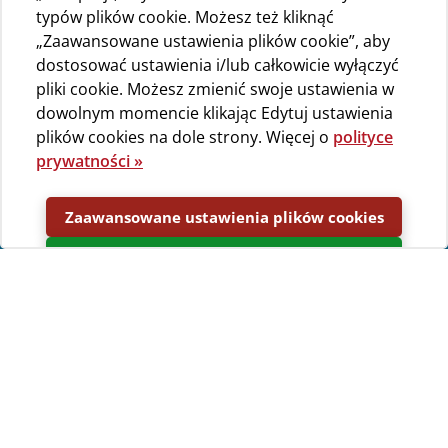
typów plików cookie. Możesz też kliknąć
„Zaawansowane ustawienia plików cookie”, aby
dostosować ustawienia i/lub całkowicie wyłączyć
pliki cookie. Możesz zmienić swoje ustawienia w
dowolnym momencie klikając Edytuj ustawienia
plików cookies na dole strony. Więcej o
polityce
prywatności »
Zaawansowane ustawienia plików cookies
Akceptuj
Prosimy o zwrócenie uwagi na następujące warunki
rezerwacji działek & domków kempingowych*:
Warunki rezerwacji działek - Regular Rate
Warunki rezerwacji domków kempingowych - Regular
Rate
*Uwaga: Warunki rezerwacji obowiązują wyłącznie dla
cennika Regular Rate, w przypadku ofert specjalnych lub