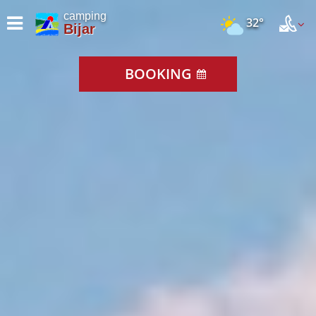
camping
32°
Bijar
BOOKING