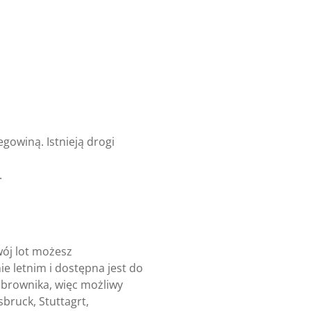
gowiną. Istnieją drogi
.
wój lot możesz
e letnim i dostępna jest do
Dubrownika, więc możliwy
bruck, Stuttagrt,