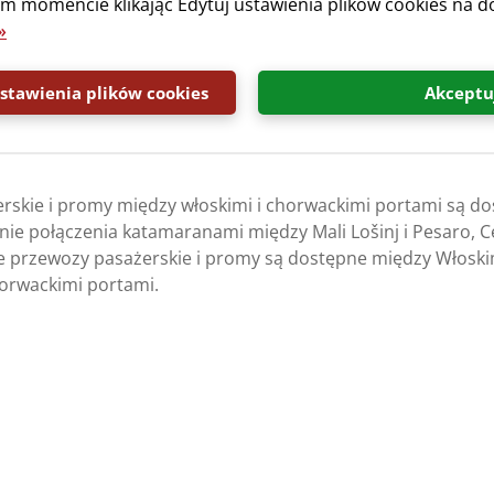
 momencie klikając Edytuj ustawienia plików cookies na do
»
tawienia plików cookies
Akceptu
rskie i promy między włoskimi i chorwackimi portami są do
dnie połączenia katamaranami między Mali Lošinj i Pesaro, C
e przewozy pasażerskie i promy są dostępne między Włoskim
horwackimi portami.