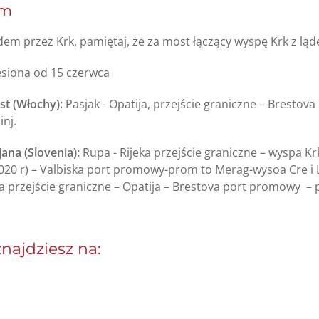
em
em przez Krk, pamiętaj, że za most łączący wyspę Krk z ląd
esiona od 15 czerwca
t (Włochy):
Pasjak - Opatija, przejście graniczne – Bresto
inj.
ana (Slovenia):
Rupa - Rijeka przejście graniczne – wyspa K
020 r) – Valbiska port promowy-prom to Merag-wysoa Cre i L
a przejście graniczne – Opatija – Brestova port promowy –
znajdziesz na: