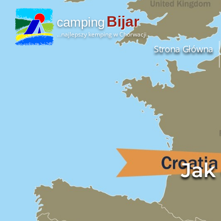
Bijar
camping
...najlepszy kemping w Chorwacji
Strona Główna
Jak 