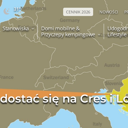
31°
CENNIK 2026
NOWOŚCI
P
Stanowiska
Domi mobilne &
Udogodn
Przyczepy kempingowe
Lifestyl
dostać się na Cres i L