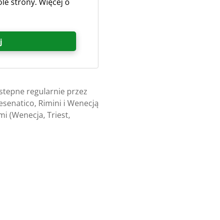
le strony. Więcej o
j
stepne regularnie przez
esenatico, Rimini i Wenecją
i (Wenecja, Triest,