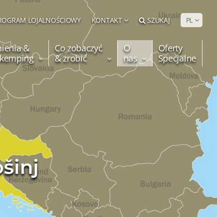
ROGRAM LOJALNOŚCIOWY
KONTAKT
SZUKAJ
PL
ienia &
Co zobaczyć
O
Oferty
e kemping
& zrobić
nas
Specjalne
ošinj