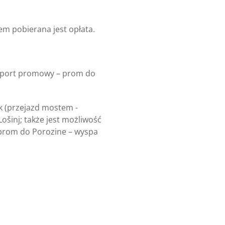
em pobierana jest opłata.
va port promowy – prom do
rk (przejazd mostem -
ošinj; także jest możliwość
 prom do Porozine – wyspa