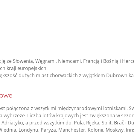
ję ze Słowenią, Węgrami, Niemcami, Francją i Bośnią i Herce
ch kraji europejskich.
większość dużych miast chorwackich z wyjątkiem Dubrownika
towe
jest połączona z wszytkimi międzynarodowymi lotniskami. S
 wybrzeże. Liczba lotów krajowych jest zwiększona w sezoni
driatyku, a przed wszytkim do: Pula, Rijeka, Split, Brač i 
Wiednia, Londynu, Paryża, Manchester, Kolonii, Moskwy, Inns