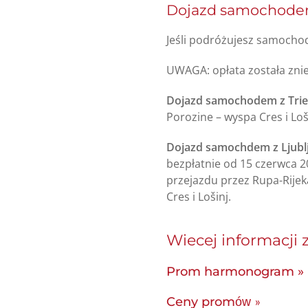
Dojazd samochod
Jeśli podróżujesz samochod
UWAGA: opłata została zni
Dojazd samochodem z Tries
Porozine – wyspa Cres i Loš
Dojazd samochdem z Ljublj
bezpłatnie od 15 czerwca 2
przejazdu przez Rupa-Rijek
Cres i Lošinj.
Wiecej informacji 
Prom harmonogram »
Ceny prom
ów
»