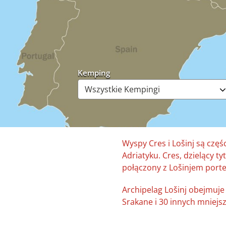
Kemping
Wyspy Cres i Lošinj są czę
Adriatyku. Cres, dzielący ty
połączony z Lošinjem por
Archipelag Lošinj obejmuje L
Srakane i 30 innych mniejsz