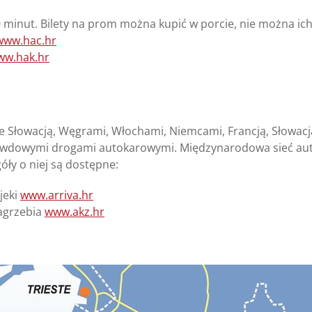
minut. Bilety na prom można kupić w porcie, nie można ic
www.hac.hr
ww.hak.hr
e Słowacją, Węgrami, Włochami, Niemcami, Francją, Słowacją
owdowymi drogami autokarowymi. Międzynarodowa sieć aut
óły o niej są dostępne:
jeki
www.arriva.hr
agrzebia
www.akz.hr