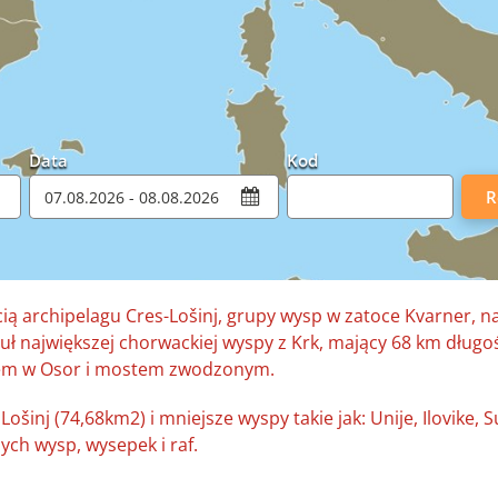
Data
Kod
Promocyjny
R
ścią archipelagu Cres-Lošinj, grupy wysp w zatoce Kvarner, 
tuł największej chorwackiej wyspy z Krk, mający 68 km długoś
tem w Osor i mostem zwodzonym.
ošinj (74,68km2) i mniejsze wyspy takie jak: Unije, Ilovike, 
ych wysp, wysepek i raf.