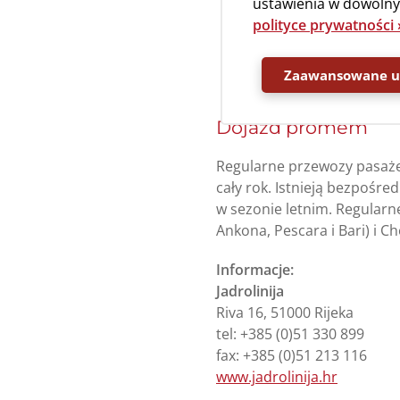
ustawienia w dowolnym
polityce prywatności 
Zaawansowane us
Dojazd promem
Regularne przewozy pasaże
cały rok. Istnieją bezpośre
w sezonie letnim. Regularn
Ankona, Pescara i Bari) i C
Informacje:
Jadrolinija
Riva 16, 51000 Rijeka
tel: +385 (0)51 330 899
fax: +385 (0)51 213 116
www.jadrolinija.hr