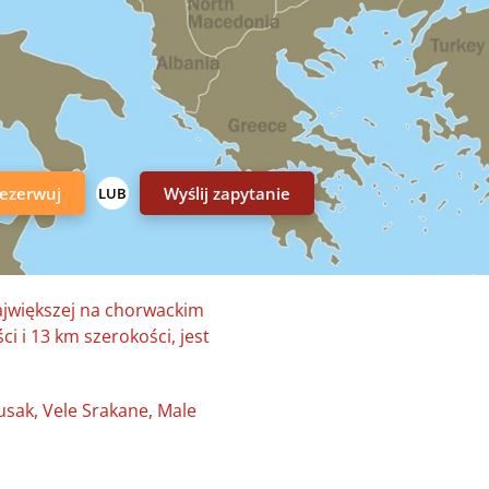
ezerwuj
Wyślij zapytanie
LUB
największej na chorwackim
ci i 13 km szerokości, jest
Susak, Vele Srakane, Male