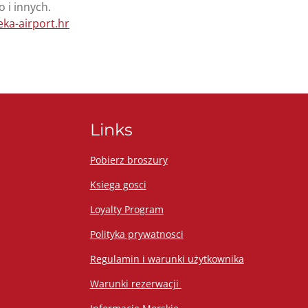
 i innych.
eka-airport.hr
Links
Pobierz broszury
Ksiega gosci
Loyalty Program
Polityka prywatnosci
Regulamin i warunki użytkownika
Warunki rezerwacji ​