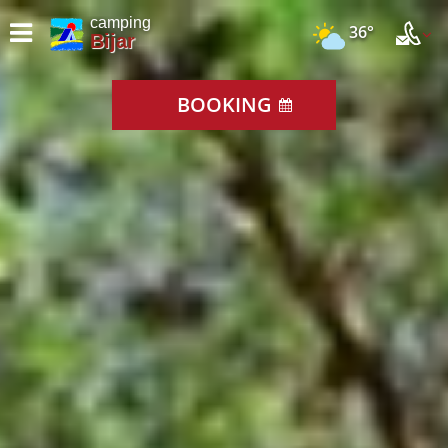
camping
36°
Bijar
BOOKING