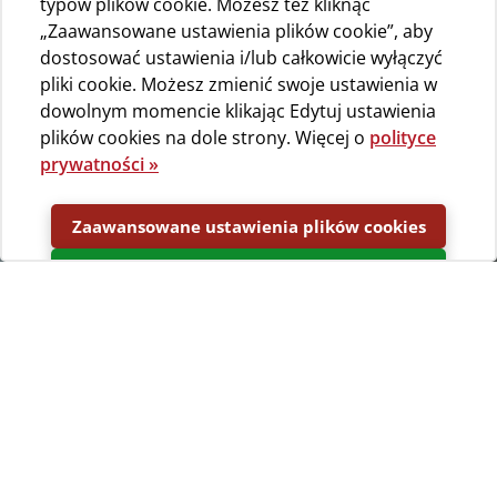
typów plików cookie. Możesz też kliknąć
„Zaawansowane ustawienia plików cookie”, aby
dostosować ustawienia i/lub całkowicie wyłączyć
pliki cookie. Możesz zmienić swoje ustawienia w
dowolnym momencie klikając Edytuj ustawienia
plików cookies na dole strony. Więcej o
polityce
prywatności »
Zaawansowane ustawienia plików cookies
Akceptuj
Archipelag wysp Cres i Lošinj będzie na pewno
doskonałym miejscem na Twoje wakacje. Zróżnicowane i
powycinane wybrzeże skąpane w promieniach słońca,
delikatnie kołyszące sosnowe drzewa i szum morza jest
idealnym, miejscem na relaks. W kempingu Bijar i jego
okolicach znajdziesz szeroki wybór różnych rekreacji,
które na bieżąca zapewnia Ci zajęcie podczas Twoich
wakacji.