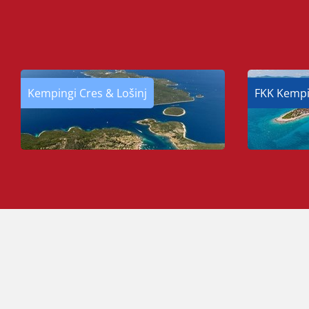
Kempingi Cres & Lošinj
FKK Kempi