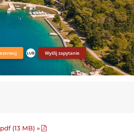
ezerwuj
Wyślij zapytanie
LUB
.pdf (13 MB) »