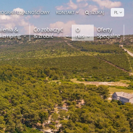
ROGRAM LOJALNOŚCIOWY
KONTAKT
SZUKAJ
PL
ienia &
Co zobaczyć
O
Oferty
e kemping
& zrobić
nas
Specjalne