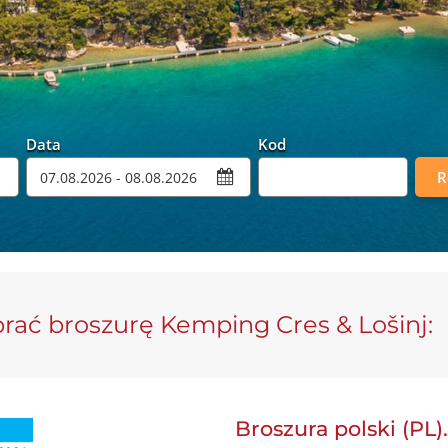
Data
Kod
Promocyjny
R
rać broszurę Kemping Cres & Lošinj:
Broszura polski (PL)