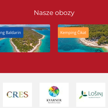
Nasze obozy
ng Baldarin
Kemping Čikat