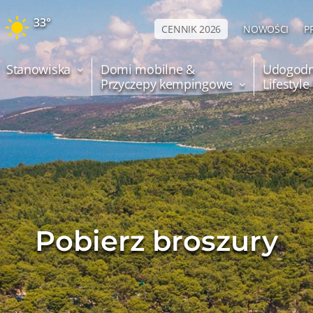
33°
CENNIK 2026
NOWOŚCI
P
Stanowiska
Domi mobilne &
Udogodn
Przyczepy kempingowe
Lifestyl
Pobierz broszury