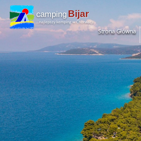
Bijar
camping
...najlepszy kemping w Chorwacji
Strona Główna