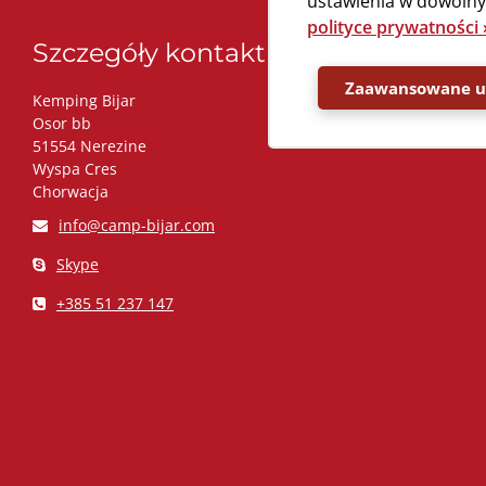
ustawienia w dowolnym
polityce prywatności 
Szczegóły kontaktu
Zaawansowane us
Kemping Bijar
Osor bb
51554 Nerezine
Wyspa Cres
Chorwacja
info@camp-bijar.com
Skype
+385 51 237 147