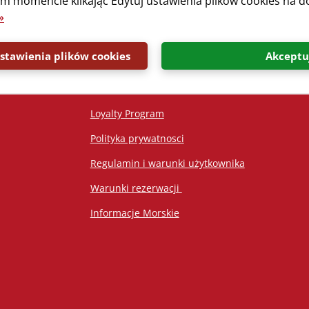
 momencie klikając Edytuj ustawienia plików cookies na do
»
Links
tawienia plików cookies
Akceptu
Pobierz broszury
Ksiega gosci
Loyalty Program
Polityka prywatnosci
Regulamin i warunki użytkownika
Warunki rezerwacji ​
Informacje Morskie