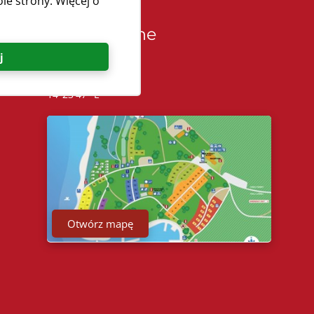
le strony. Więcej o
Współrzędne
j
Kemping Bijar
44°41'58'' N
14°23'47'' E
Otwórz mapę