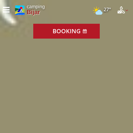
camping
27°
Bijar
BOOKING