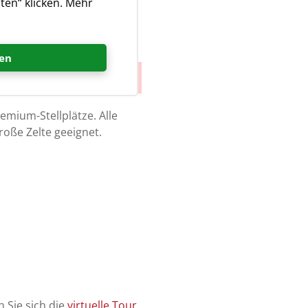
ten“ klicken. Mehr
en
emium-Stellplätze. Alle
d große Zelte geeignet.
 Sie sich die
virtuelle Tour