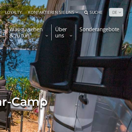
LOYALTY
KONTAKTIEREN SIE UNS
SUCHE
DE
Was zu sehen
Über
Sonderangebote
& zu tun
uns
jar-Camp