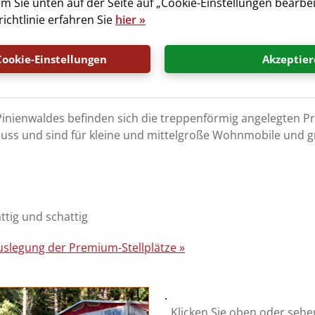
em Sie unten auf der Seite auf „Cookie-Einstellungen bearbei
unft Fotogalerie »
ichtlinie erfahren Sie
hier »
Cookie-Einstellungen
Akzeptier
ätze
Pinienwaldes befinden sich die treppenförmig angelegten Pr
luss und sind für kleine und mittelgroße Wohnmobile un
ttig und schattig
uslegung der Premium-Stellplätze »
Klicken Sie oben oder sehen