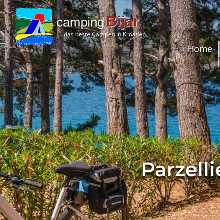
Bijar
camping
.... das beste Campen in Kroatien
Home
Parzell