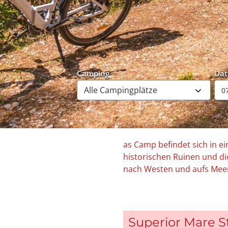
Camping
Da
as Camp befindet sich in e
historischen Ruinen und die 
nach Westen und aufs Meer
Superior Mare St