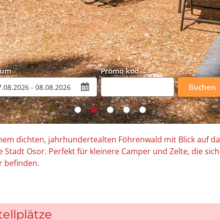
tum
Promo kod
Buchen
inem dichten, jahrhundertealten Föhrenwald mit Blick auf d
Stadt Osor. Perfekt für kleinere Camper und Zelte, die sich a
 befinden.
ellplätze