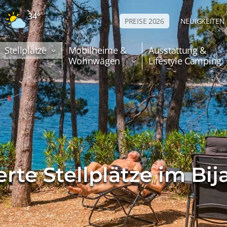
34°
PREISE 2026
NEUIGKEITEN
Stellplätze
Mobilheime &
Ausstattung &
Wohnwägen
Lifestyle Camping
ierte Stellplätze im Bi