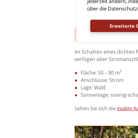
jederzeit ändern, ind
Sehen Sie Unterk
über die Datenschutzr
Erweiterte 
Premium Stellpl
Im Schatten eines dichten 
verfügen über Stromansch
2
Fläche: 50 – 80 m
Anschlüsse: Strom
Lage: Wald
Sonnenlage: sonnig-scha
Sehen Sie sich die
exakte A