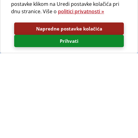
postavke klikom na Uredi postavke kolačića pri
dnu stranice. Više o
politici privatnosti »
Napredne postavke kolačića
Prihvati
Izleti pješke
Od kampa Bijar drevni gradić Osor udaljen je tek
petstotinjak metara. Osor je gradić bogate povijesti.
Zahvaljujući prokopanom kanalu, tu je tekao tranzitni
promet između dalmatinske obale i sjevernog jadrana.
Još uvijek očuvani temelji gradskih zidina otkrivaju
drevnu povijest i čine taj grad mitskim. Cijeli je grad
otvoreni muzej u kojem su umjetnici svih epoha ostavili
svoj trag, od ranokršćanske bazilike do Meštrovićevih