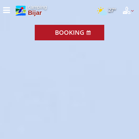
camping
27°
Bijar
BOOKING