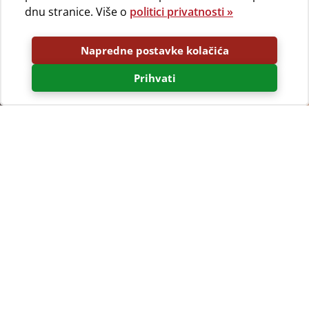
dnu stranice. Više o
politici privatnosti »
Napredne postavke kolačića
Prihvati
Prijava
Prigodom ulaska dužni ste se prijaviti na recepciji uz
predočenje osobne iskaznice ili putovnice.
Svaka
osoba zatečena u kampu plaća kaznu u
neprijavljena
iznosu od 100,00 €
Izbor mjesta
Ukoliko kamp mjesto odabirete sami, molimo vas da
budete obazrivi prema gostima koji već kampiraju.
Broj koji ste prilikom prijave dobili postavite na vidno
mjesto šatora ili prikolice, a propusnicu za auto na vidno