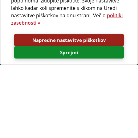
popolnoma izklopite piškotke. Svoje nastavitve
lahko kadar koli spremenite s klikom na Uredi
nastavitve piškotkov na dnu strani. Več o
politiki
zasebnosti »
Napredne nastavitve piškotkov
Sprejmi
Izberite si svojo namestitveno
enoto in
jo takoj rezervirajte
!
Naš interaktivni zemljevid kampa vam omogoča, da si
izberete in
takoj rezervirate natanko tisto parcelo,
mobilno hiško ali glamping šotor, ki si ga/jo želite za svoj
dopust
. Oglejte si
360° panoramske fotografije
in/ali
fotografije izbrane namestitvene enote in preverite vse
njene prednosti ter podrobnosti, preden jo rezervirate.