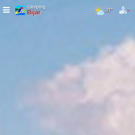
camping
31°
Bijar