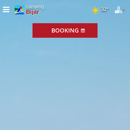
camping
32°
Bijar
BOOKING