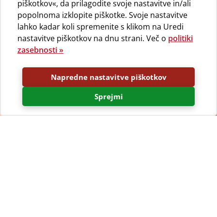
piškotkov«, da prilagodite svoje nastavitve in/ali
popolnoma izklopite piškotke. Svoje nastavitve
lahko kadar koli spremenite s klikom na Uredi
nastavitve piškotkov na dnu strani. Več o
politiki
zasebnosti »
Napredne nastavitve piškotkov
Sprejmi
Odlična vrednost za vaš denar in ni potrebna
rezervacija!
Enostavno, lahko in cenovno
ugodne
Gosti, ki pridejo samo za kratek čas ali pa si enostavno
ne želijo rezervirati svojega mesta v kampu, lahko v