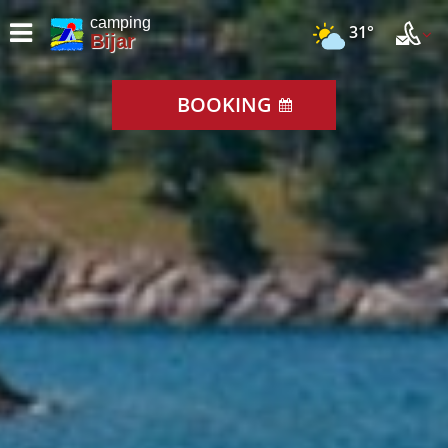
camping
31°
Bijar
BOOKING