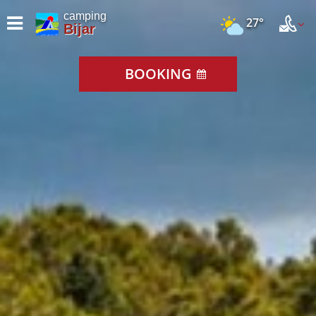
camping
27°
Bijar
BOOKING