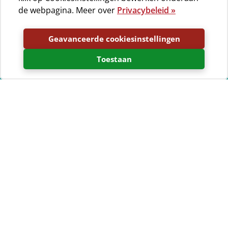
de webpagina. Meer over
Privacybeleid »
Geavanceerde cookiesinstellingen
Toestaan
View
Jadranka camping - Cres & Lošinj
in a larger map