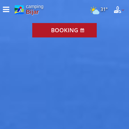
camping
31°
Bijar
BOOKING